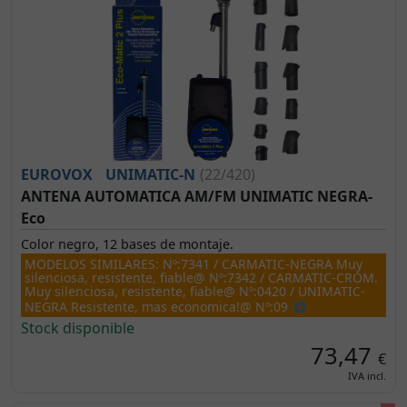
EUROVOX
UNIMATIC-N
(22/420)
ANTENA AUTOMATICA AM/FM UNIMATIC NEGRA-
Eco
Color negro, 12 bases de montaje.
MODELOS SIMILARES: Nº:7341 / CARMATIC-NEGRA Muy
silenciosa, resistente, fiable@ Nº:7342 / CARMATIC-CROM.
Muy silenciosa, resistente, fiable@ Nº:0420 / UNIMATIC-
NEGRA Resistente, mas economica!@ Nº:09
Stock disponible
73,47
€
IVA incl.