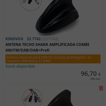
KINDVOX
22.7742
(22/7742)
ANTENA TECHO SHARK AMPLIFICADA COMBI
AM/FM/DAB/DAB+Profi
Antena especial para DAB No incluye prolongador, se
requiere referencia 21.6445
Stock disponible
96,70
€
IVA incl.