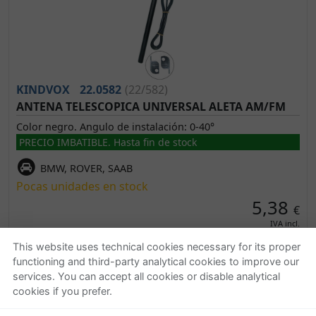
KINDVOX
22.0582
(22/582)
ANTENA TELESCOPICA UNIVERSAL ALETA AM/FM
Color negro. Angulo de instalación: 0-40°
PRECIO IMBATIBLE. Hasta fin de stock
BMW, ROVER, SAAB
Pocas unidades en stock
5,38
€
IVA incl.
This website uses technical cookies necessary for its proper
functioning and third-party analytical cookies to improve our
services. You can accept all cookies or disable analytical
cookies if you prefer.