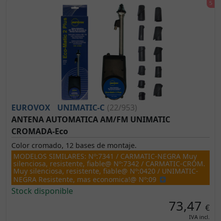
EUROVOX
UNIMATIC-C
(22/953)
ANTENA AUTOMATICA AM/FM UNIMATIC
CROMADA-Eco
Color cromado, 12 bases de montaje.
MODELOS SIMILARES: Nº:7341 / CARMATIC-NEGRA Muy
silenciosa, resistente, fiable@ Nº:7342 / CARMATIC-CROM.
Muy silenciosa, resistente, fiable@ Nº:0420 / UNIMATIC-
NEGRA Resistente, mas economica!@ Nº:09
Stock disponible
73,47
€
IVA incl.