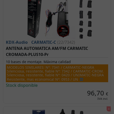
KDX-Audio
CARMATIC-C
(22/7342)
ANTENA AUTOMATICA AM/FM CARMATIC
CROMADA-PLUS10-Pr
10 bases de montaje. Máxima calidad
MODELOS SIMILARES: Nº: 7341 / CARMATIC-NEGRA
Silenciosa, resistente, fiable Nº: 7342 / CARMATIC-CROM.
Silenciosa, resistente, fiable Nº: 0420 / UNIMATIC-NEGRA
Resistente, mas economica! Nº: 0953 / UN
Stock disponible
96,70
€
IVA incl.