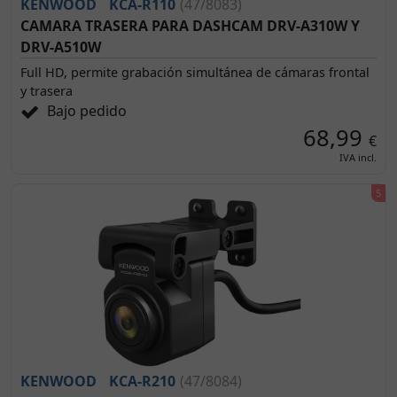
KENWOOD
KCA-R110
(47/8083)
CAMARA TRASERA PARA DASHCAM DRV-A310W Y
DRV-A510W
Full HD, permite grabación simultánea de cámaras frontal
y trasera
Bajo pedido
68,99
€
IVA incl.
KENWOOD
KCA-R210
(47/8084)