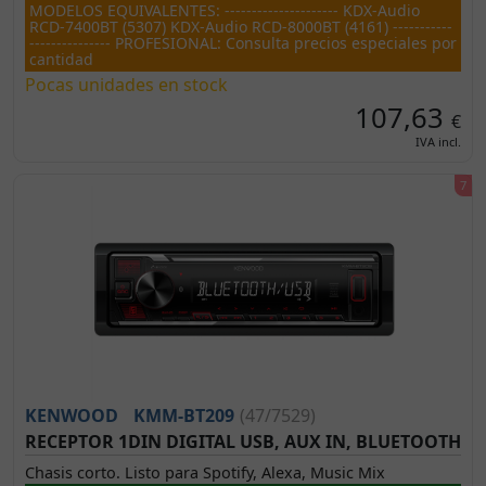
MODELOS EQUIVALENTES: --------------------- KDX-Audio
RCD-7400BT (5307) KDX-Audio RCD-8000BT (4161) -----------
--------------- PROFESIONAL: Consulta precios especiales por
cantidad
Pocas unidades en stock
107,63
€
IVA incl.
KENWOOD
KMM-BT209
(47/7529)
RECEPTOR 1DIN DIGITAL USB, AUX IN, BLUETOOTH
Chasis corto. Listo para Spotify, Alexa, Music Mix