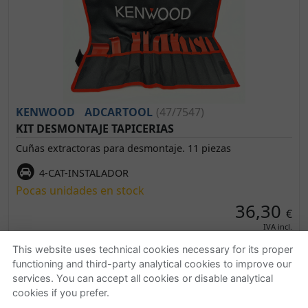
KENWOOD
ADCARTOOL
(47/7547)
KIT DESMONTAJE TAPICERIAS
Cuñas extractoras para desmontaje. 11 piezas
4-CAT-INSTALADOR
Pocas unidades en stock
36,30
€
IVA incl.
This website uses technical cookies necessary for its proper
functioning and third-party analytical cookies to improve our
Quienes somos
Ayuda
services. You can accept all cookies or disable analytical
cookies if you prefer.
Empresa
Localizar o gestionar