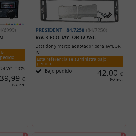
4/6999)
PRESIDENT
84.7250
(84/7250)
FM
RACK ECO TAYLOR IV ASC
Bastidor y marco adaptador para TAYLOR
IV
sta
 pedido
Esta referencia se suministra bajo
pedido
-24 VOLTIOS
Bajo pedido
42,00
€
39,99
€
IVA incl.
IVA incl.