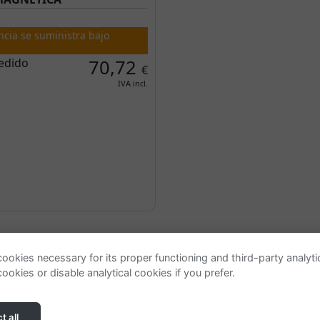
ncia se suministra bajo
edido
70,72
€
IVA incl.
Ayuda
ookies necessary for its proper functioning and third-party analyt
ookies or disable analytical cookies if you prefer.
Localizar o gestionar pedido
Condiciones generales
Política de privacidad
t all