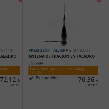
84/7114)
PRESIDENT
ALASKA S
(84/8231)
 TALADRO
ANTENA DE FIJACION EN TALADRO
5/8 onda
 bajo
Esta referencia se suministra bajo
pedido
72,12
Bajo pedido
76,36
€
€
IVA incl.
IVA incl.