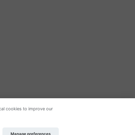
ical cookies to improve our
© 2026 - New Radiovox, S.L.
Manage preferences