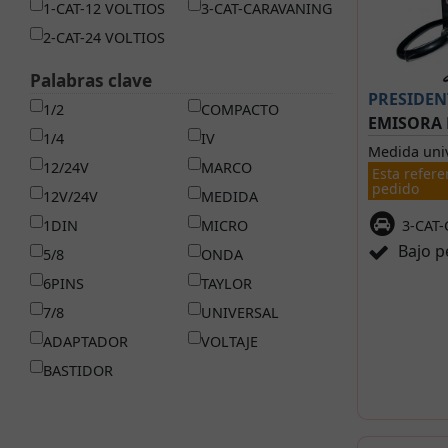
1-CAT-12 VOLTIOS
3-CAT-CARAVANING
2-CAT-24 VOLTIOS
Palabras clave
PRESIDEN
1/2
COMPACTO
EMISORA
1/4
IV
Medida univ
12/24V
MARCO
Esta refere
pedido
12V/24V
MEDIDA
1DIN
MICRO
3-CAT
Bajo p
5/8
ONDA
6PINS
TAYLOR
7/8
UNIVERSAL
ADAPTADOR
VOLTAJE
BASTIDOR