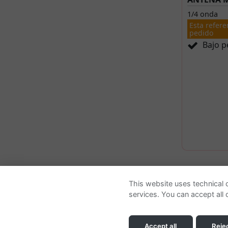
1/4 onda
Esta refere
pedido
Bajo p
Quienes somos
This website uses technical c
services. You can accept all c
Empresa
Contactar
Accept all
Rejec