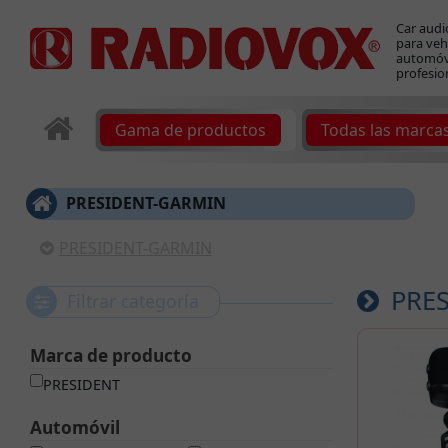
Car audi
para veh
automóvi
profesio
Gama de productos
Todas las marca
PRESIDENT-GARMIN
PRESIDENT-GARMIN
PRES
Filtrar categoría
Marca de producto
PRESIDENT
Automóvil