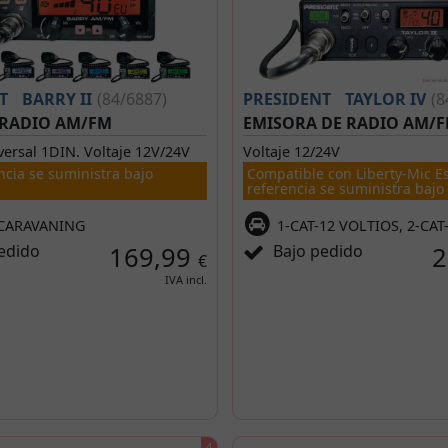
T
BARRY II
(84/6887)
PRESIDENT
TAYLOR IV
(8
 RADIO AM/FM
EMISORA DE RADIO AM/
ersal 1DIN. Voltaje 12V/24V
Voltaje 12/24V
ncia se suministra bajo
Compatible con Liberty-Mic E
referencia se suministra bajo
-CARAVANING
1-CAT-12 VOLTIOS, 2-CAT
edido
169,99
Bajo pedido
2
€
IVA incl.