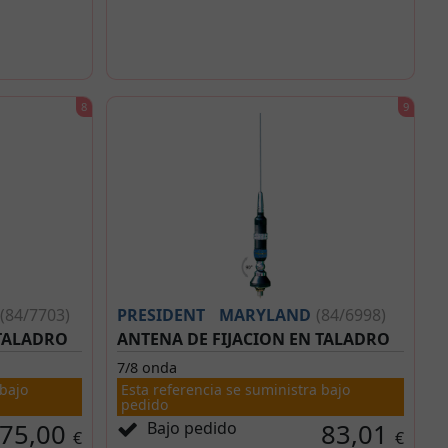
(84/7703)
PRESIDENT
MARYLAND
(84/6998)
 TALADRO
ANTENA DE FIJACION EN TALADRO
7/8 onda
 bajo
Esta referencia se suministra bajo
pedido
75,00
Bajo pedido
83,01
€
€