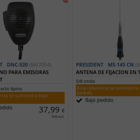
T
DNC-520
(84/7054)
PRESIDENT
MS-145 CN
(
NO PARA EMISORAS
ANTENA DE FIJACION EN
T
5/8 onda
Esta referencia se suministra
acto 6pins
pedido
ncia se suministra bajo
Bajo pedido
edido
37,99
€
IVA incl.