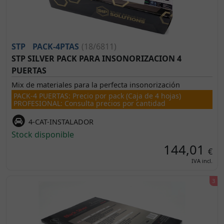
STP
PACK-4PTAS
(18/6811)
STP SILVER PACK PARA INSONORIZACION 4
PUERTAS
Mix de materiales para la perfecta insonorización
PACK-4 PUERTAS: Precio por pack (Caja de 4 hojas)
PROFESIONAL: Consulta precios por cantidad
4-CAT-INSTALADOR
Stock disponible
144,01
€
IVA incl.