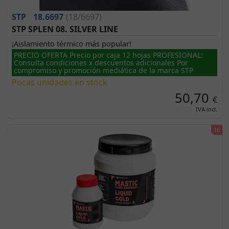
STP
18.6697
(18/6697)
STP SPLEN 08. SILVER LINE
¡Aislamiento térmico más popular!
PRECIO OFERTA Precio por caja 12 hojas PROFESIONAL:
Consulta condiciones x descuentos adicionales Por
compromiso y promoción mediática de la marca STP
Pocas unidades en stock
50,70
€
IVA incl.