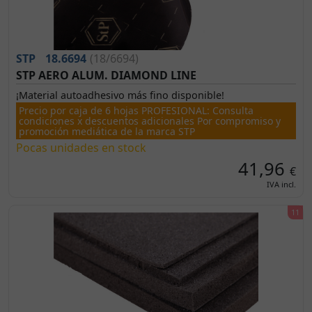
STP
18.6694
(18/6694)
STP AERO ALUM. DIAMOND LINE
¡Material autoadhesivo más fino disponible!
Precio por caja de 6 hojas PROFESIONAL: Consulta
condiciones x descuentos adicionales Por compromiso y
promoción mediática de la marca STP
Pocas unidades en stock
41,96
€
IVA incl.