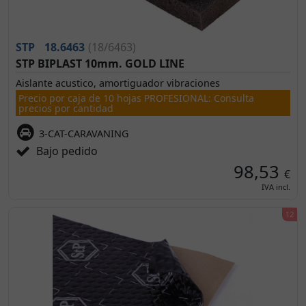
STP
18.6463
(18/6463)
STP BIPLAST 10mm. GOLD LINE
Aislante acustico, amortiguador vibraciones
Precio por caja de 10 hojas PROFESIONAL: Consulta
precios por cantidad
3-CAT-CARAVANING
Bajo pedido
98,53
€
IVA incl.