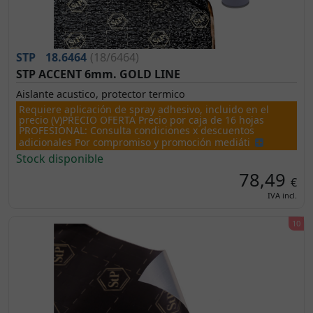
STP
18.6464
(18/6464)
STP ACCENT 6mm. GOLD LINE
Aislante acustico, protector termico
Requiere aplicación de spray adhesivo, incluido en el
precio (V)PRECIO OFERTA Precio por caja de 16 hojas
PROFESIONAL: Consulta condiciones x descuentos
adicionales Por compromiso y promoción mediáti
Stock disponible
78,49
€
IVA incl.