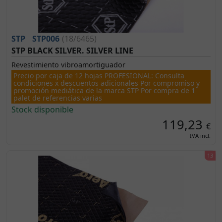
STP
STP006
(18/6465)
STP BLACK SILVER. SILVER LINE
Revestimiento vibroamortiguador
Precio por caja de 12 hojas PROFESIONAL: Consulta
condiciones x descuentos adicionales Por compromiso y
promoción mediática de la marca STP Por compra de 1
palet de referencias varias
Stock disponible
119,23
€
IVA incl.