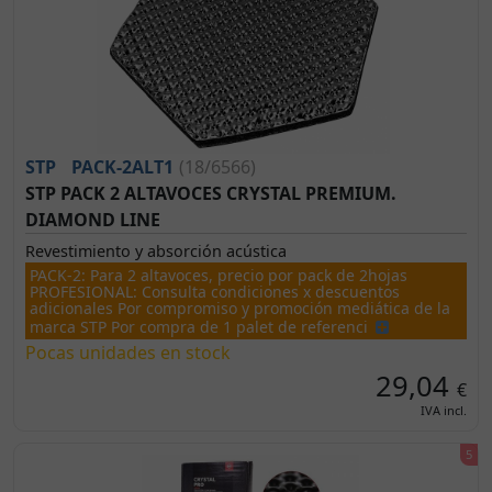
STP
PACK-2ALT1
(18/6566)
STP PACK 2 ALTAVOCES CRYSTAL PREMIUM.
DIAMOND LINE
Revestimiento y absorción acústica
PACK-2: Para 2 altavoces, precio por pack de 2hojas
PROFESIONAL: Consulta condiciones x descuentos
adicionales Por compromiso y promoción mediática de la
marca STP Por compra de 1 palet de referenci
Pocas unidades en stock
29,04
€
IVA incl.