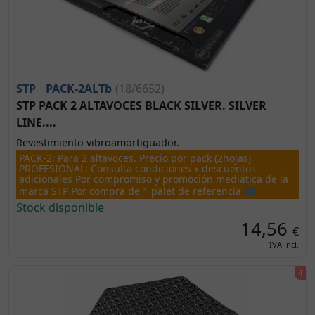
STP
PACK-2ALTb
(18/6652)
STP PACK 2 ALTAVOCES BLACK SILVER. SILVER
LINE....
Revestimiento vibroamortiguador.
PACK-2: Para 2 altavoces. Precio por pack (2hojas)
PROFESIONAL: Consulta condiciones x descuentos
adicionales Por compromiso y promoción mediática de la
marca STP Por compra de 1 palet de referencia
Stock disponible
14,56
€
IVA incl.