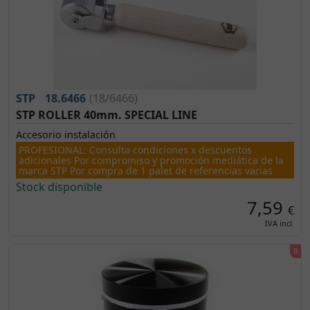
STP
18.6466
(18/6466)
STP ROLLER 40mm. SPECIAL LINE
Accesorio instalación
PROFESIONAL: Consulta condiciones x descuentos
adicionales Por compromiso y promoción mediática de la
marca STP Por compra de 1 palet de referencias varias
Stock disponible
7,59
€
IVA incl.