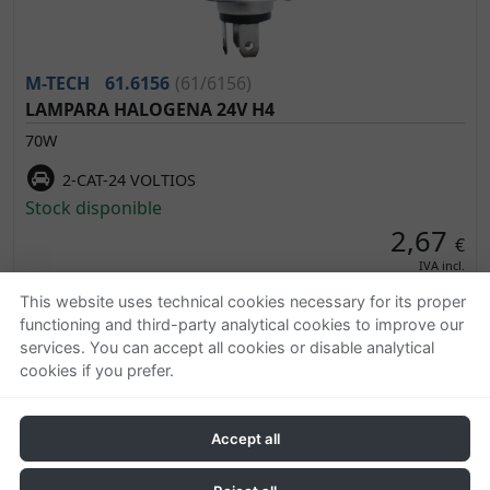
M-TECH
61.6156
(61/6156)
LAMPARA HALOGENA 24V H4
70W
2-CAT-24 VOLTIOS
Stock disponible
2,67
€
IVA incl.
This website uses technical cookies necessary for its proper
functioning and third-party analytical cookies to improve our
services. You can accept all cookies or disable analytical
cookies if you prefer.
Accept all