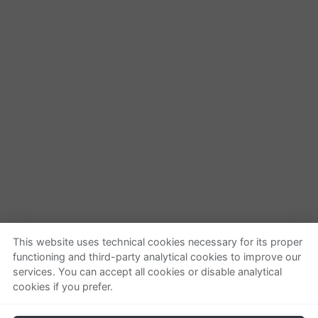
This website uses technical cookies necessary for its proper
functioning and third-party analytical cookies to improve our
Quienes somos
Ayuda
services. You can accept all cookies or disable analytical
cookies if you prefer.
Empresa
Localizar o gestionar
Contactar
pedido