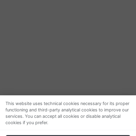
This website uses technical cookies necessary for its proper
functioning and third-party analytical cookies to improve our
Quienes somos
Ayuda
services. You can accept all cookies or disable analytical
cookies if you prefer.
Empresa
Localizar o gestionar
Contactar
pedido