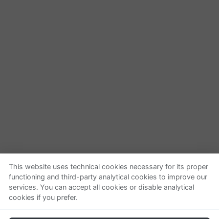
This website uses technical cookies necessary for its proper
functioning and third-party analytical cookies to improve our
Quienes somos
Ayuda
services. You can accept all cookies or disable analytical
cookies if you prefer.
Empresa
Localizar o gestionar
Contactar
pedido